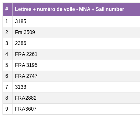
#
Lettres + numéro de voile - MNA + Sail number
1
3185
2
Fra 3509
3
2386
4
FRA 2261
5
FRA 3195
6
FRA 2747
7
3133
8
FRA2882
9
FRA3607